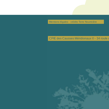
Mentions légales
crédits Terre Nourricière
CPIE des Causses Méridionaux © - 34 route 