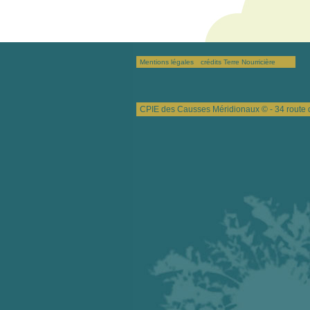
Mentions légales
crédits Terre Nourricière
CPIE des Causses Méridionaux © - 34 route 