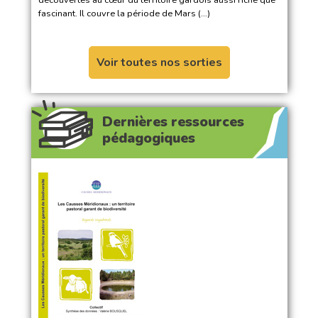
fascinant. Il couvre la période de Mars (…)
Voir toutes nos sorties
Dernières ressources
pédagogiques