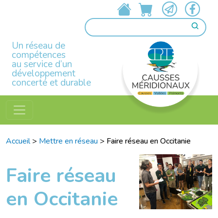
Un réseau de
compétences
au service d’un
développement
concerté et durable
Accueil
>
Mettre en réseau
>
Faire réseau en Occitanie
Faire réseau
en Occitanie