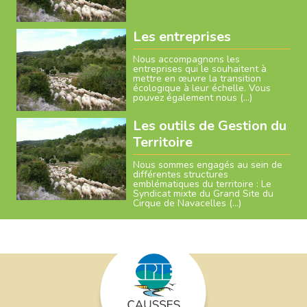
Les entreprises
Nous accompagnons les
entreprises qui le souhaitent à
mettre en œuvre la transition
écologique à leur échelle. Vous
pouvez également nous (…)
Les outils de Gestion du
Territoire
Nous sommes engagés au sein de
différentes structures
emblématiques du territoire : Le
Syndicat mixte du Grand Site du
Cirque de Navacelles (…)