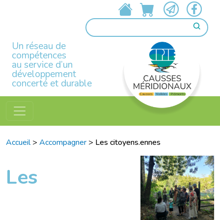
Un réseau de
compétences
au service d’un
développement
concerté et durable
Accueil
>
Accompagner
>
Les citoyens.ennes
Les