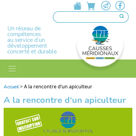
Un réseau de
compétences
au service d’un
développement
concerté et durable
>
A la rencontre d‘un apiculteur
Accueil
A la rencontre d‘un apiculteur