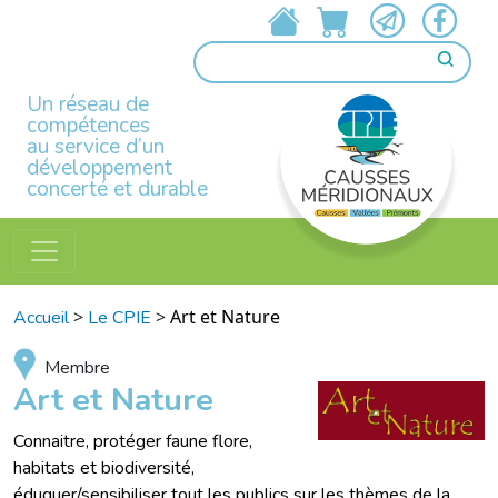
Un réseau de
compétences
au service d’un
développement
concerté et durable
>
>
Art et Nature
Accueil
Le CPIE
Membre
Art et Nature
Connaitre, protéger faune flore,
habitats et biodiversité,
éduquer/sensibiliser tout les publics sur les thèmes de la