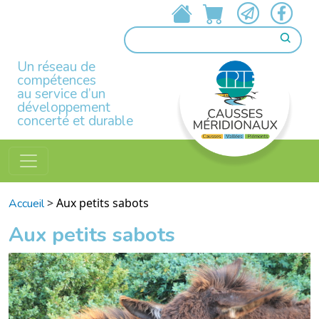
Un réseau de
compétences
au service d’un
développement
concerté et durable
>
Aux petits sabots
Accueil
Aux petits sabots