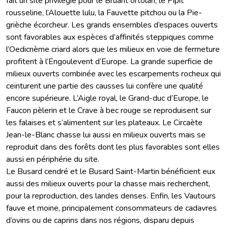
fait un site privilégié pour le Bruant ortolan, le Pipit
rousseline, l’Alouette lulu, la Fauvette pitchou ou la Pie-
grièche écorcheur. Les grands ensembles d’espaces ouverts
sont favorables aux espèces d’affinités steppiques comme
l’Oedicnème criard alors que les milieux en voie de fermeture
profitent à l’Engoulevent d’Europe. La grande superficie de
milieux ouverts combinée avec les escarpements rocheux qui
ceinturent une partie des causses lui confère une qualité
encore supérieure. L’Aigle royal, le Grand-duc d’Europe, le
Faucon pèlerin et le Crave à bec rouge se reproduisent sur
les falaises et s’alimentent sur les plateaux. Le Circaète
Jean-le-Blanc chasse lui aussi en milieux ouverts mais se
reproduit dans des forêts dont les plus favorables sont elles
aussi en périphérie du site.
Le Busard cendré et le Busard Saint-Martin bénéficient eux
aussi des milieux ouverts pour la chasse mais recherchent,
pour la reproduction, des landes denses. Enfin, les Vautours
fauve et moine, principalement consommateurs de cadavres
d’ovins ou de caprins dans nos régions, disparu depuis