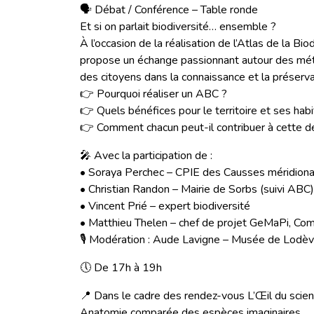
🗣️ Débat / Conférence – Table ronde
Et si on parlait biodiversité… ensemble ?
À l’occasion de la réalisation de l’Atlas de la 
propose un échange passionnant autour des méth
des citoyens dans la connaissance et la préserva
👉 Pourquoi réaliser un ABC ?
👉 Quels bénéfices pour le territoire et ses habi
👉 Comment chacun peut-il contribuer à cette dé
🎤 Avec la participation de :
• Soraya Perchec – CPIE des Causses méridion
• Christian Randon – Mairie de Sorbs (suivi ABC)
• Vincent Prié – expert biodiversité
• Matthieu Thelen – chef de projet GeMaPi, C
🎙️ Modération : Aude Lavigne – Musée de Lodè
🕔 De 17h à 19h
📍 Dans le cadre des rendez-vous L’Œil du scient
Anatomie comparée des espèces imaginaires