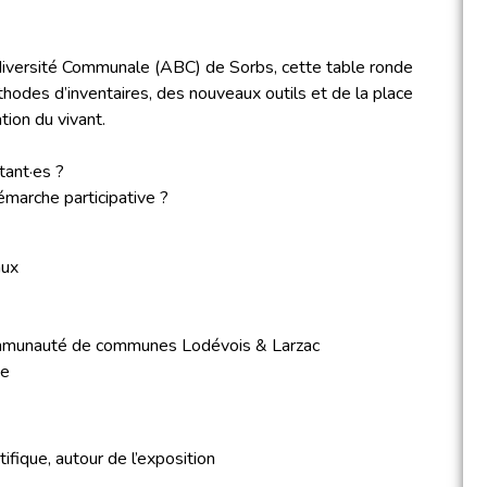
Biodiversité Communale (ABC) de Sorbs, cette table ronde
odes d’inventaires, des nouveaux outils et de la place
tion du vivant.
tant·es ?
marche participative ?
aux
ommunauté de communes Lodévois & Larzac
ve
ifique, autour de l’exposition