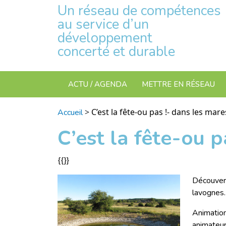
Un réseau de compétences
au service d’un
développement
concerté et durable
ACTU / AGENDA
METTRE EN RÉSEAU
>
C’est la fête-ou pas !- dans les mare
Accueil
C’est la fête-ou p
{{}}
Découvert
lavognes.
Animation
animateurs