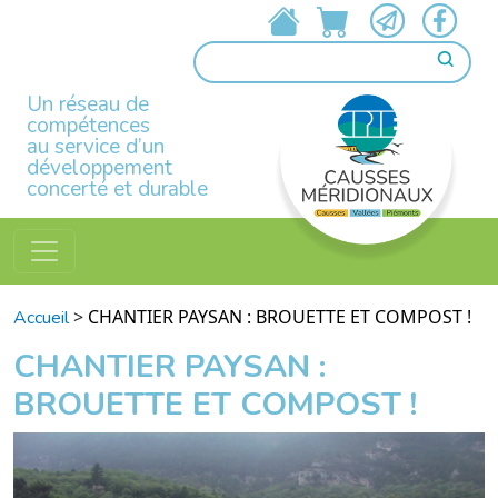
Un réseau de
compétences
au service d’un
développement
concerté et durable
>
CHANTIER PAYSAN : BROUETTE ET COMPOST !
Accueil
CHANTIER PAYSAN :
BROUETTE ET COMPOST !