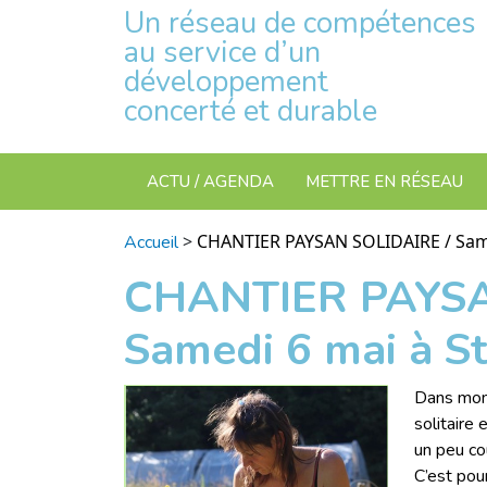
Un réseau de compétences
au service d’un
développement
concerté et durable
ACTU / AGENDA
METTRE EN RÉSEAU
>
CHANTIER PAYSAN SOLIDAIRE / Same
Accueil
CHANTIER PAYSA
Samedi 6 mai à S
Dans mon 
solitaire
un peu c
C’est pou