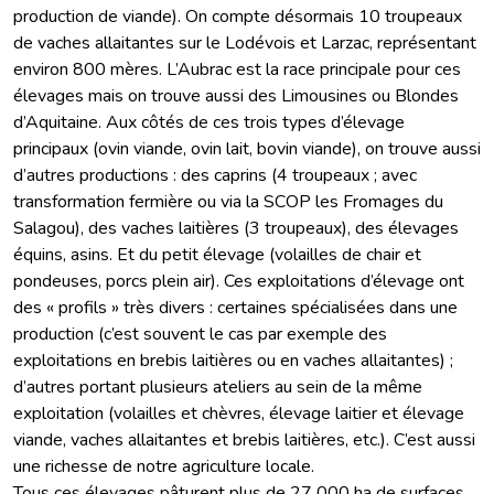
production de viande). On compte désormais 10 troupeaux
de vaches allaitantes sur le Lodévois et Larzac, représentant
environ 800 mères. L’Aubrac est la race principale pour ces
élevages mais on trouve aussi des Limousines ou Blondes
d’Aquitaine. Aux côtés de ces trois types d’élevage
principaux (ovin viande, ovin lait, bovin viande), on trouve aussi
d’autres productions : des caprins (4 troupeaux ; avec
transformation fermière ou via la SCOP les Fromages du
Salagou), des vaches laitières (3 troupeaux), des élevages
équins, asins. Et du petit élevage (volailles de chair et
pondeuses, porcs plein air). Ces exploitations d’élevage ont
des « profils » très divers : certaines spécialisées dans une
production (c’est souvent le cas par exemple des
exploitations en brebis laitières ou en vaches allaitantes) ;
d’autres portant plusieurs ateliers au sein de la même
exploitation (volailles et chèvres, élevage laitier et élevage
viande, vaches allaitantes et brebis laitières, etc.). C’est aussi
une richesse de notre agriculture locale.
Tous ces élevages pâturent plus de 27 000 ha de surfaces