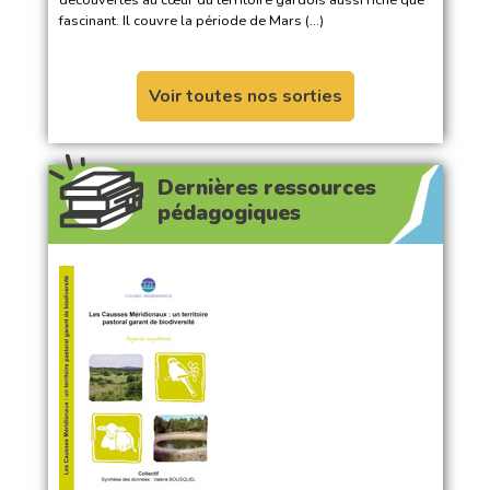
fascinant. Il couvre la période de Mars (…)
Voir toutes nos sorties
Dernières ressources
pédagogiques