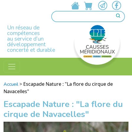
Un réseau de
compétences
au service d’un
développement
concerté et durable
>
Escapade Nature : "La flore du cirque de
Accueil
Navacelles"
Escapade Nature : "La flore du
cirque de Navacelles"