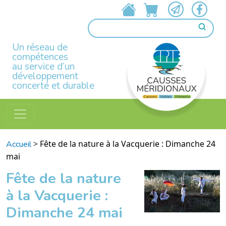
Un réseau de
compétences
au service d’un
développement
concerté et durable
>
Fête de la nature à la Vacquerie : Dimanche 24
Accueil
mai
Fête de la nature
à la Vacquerie :
Dimanche 24 mai