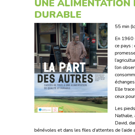
UNE ALIMENTATION 
DURABLE
55 min (
En 1960 
ce pays : 
promesse,
l’agricul
l’on obser
consommat
échanges 
Elle trace
ceux pour
Les pieds
Nathalie,
David, da
bénévoles et dans les files d’attentes de l’aide 