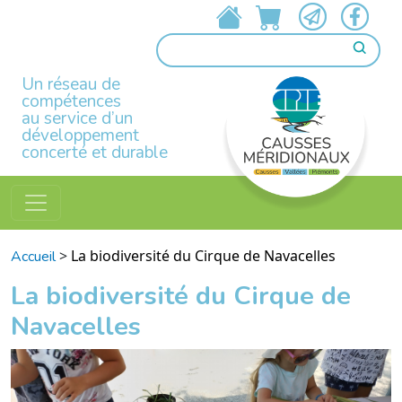
Un réseau de
compétences
au service d’un
développement
concerté et durable
>
La biodiversité du Cirque de Navacelles
Accueil
La biodiversité du Cirque de
Navacelles