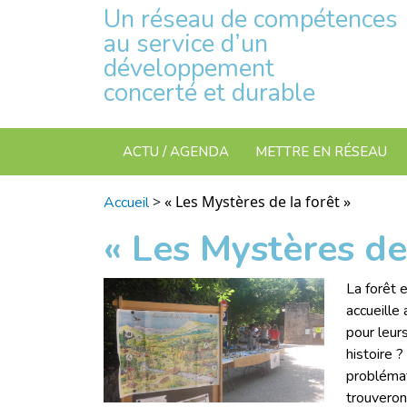
Un réseau de compétences
au service d’un
développement
concerté et durable
ACTU / AGENDA
METTRE EN RÉSEAU
>
« Les Mystères de la forêt »
Accueil
« Les Mystères de 
La forêt 
accueille
pour leur
histoire ?
problémat
trouveron