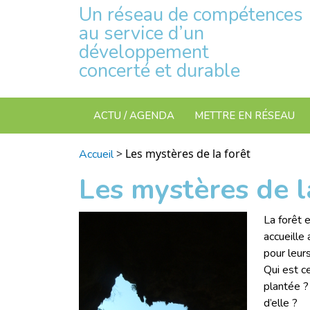
Un réseau de compétences
au service d’un
développement
concerté et durable
ACTU / AGENDA
METTRE EN RÉSEAU
>
Les mystères de la forêt
Accueil
Les mystères de l
La forêt 
accueille
pour leur
Qui est ce
plantée ?
d’elle ?