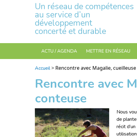
Un réseau de compétences
au service d’un
développement
concerté et durable
ACTU / AGENDA
METTRE EN RÉSEAU
>
Rencontre avec Magalie, cueilleuse
Accueil
Rencontre avec Ma
conteuse
Nous vous
de plantes
récit d’u
utilisatio