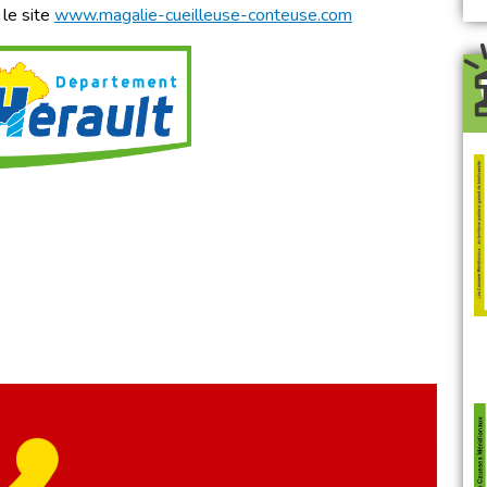
 le site
www.magalie-cueilleuse-conteuse.com