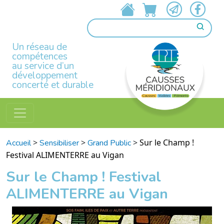
Un réseau de
compétences
au service d’un
développement
concerté et durable
>
>
>
Sur le Champ !
Accueil
Sensibiliser
Grand Public
Festival ALIMENTERRE au Vigan
Sur le Champ ! Festival
ALIMENTERRE au Vigan