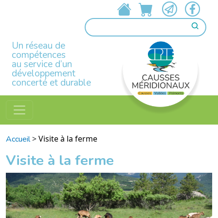
Un réseau de
compétences
au service d’un
développement
concerté et durable
>
Visite à la ferme
Accueil
Visite à la ferme