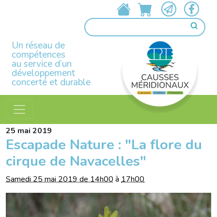
Un réseau de
compétences
au service d’un
développement
concerté et durable
25
mai
2019
Escapade Nature : "La flore du
cirque de Navacelles"
Samedi 25 mai 2019 de 14h00
à
17h00