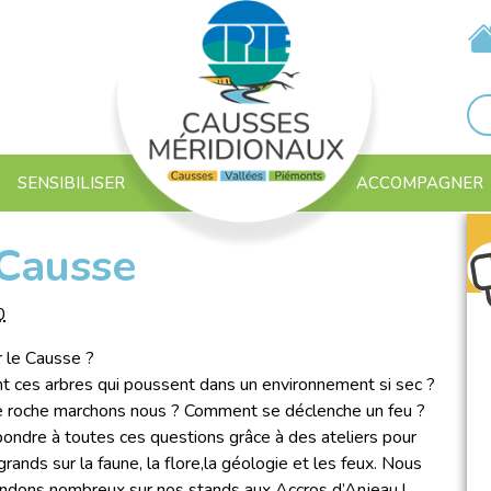
SENSIBILISER
ACCOMPAGNER
 Causse
0
r le Causse ?
t ces arbres qui poussent dans un environnement si sec ?
e roche marchons nous ? Comment se déclenche un feu ?
ondre à toutes ces questions grâce à des ateliers pour
grands sur la faune, la flore,la géologie et les feux. Nous
ndons nombreux sur nos stands aux Accros d’Anjeau !