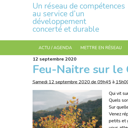
Un réseau de compétences
au service d’un
développement
concerté et durable
ACTU / AGENDA
METTRE EN RÉSEAU
12
septembre
2020
Feu-Naitre sur le
Samedi 12 septembre 2020 de 09h45
à
15h0
Qui vit su
Quels son
Sur quell
Venez rép
petits et 
vous atte