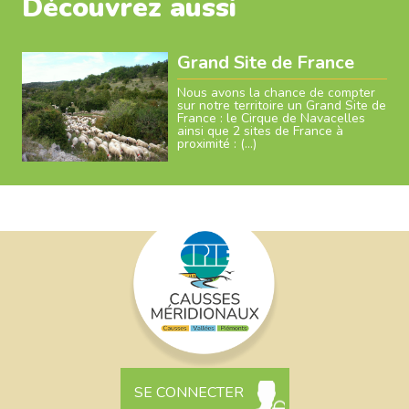
Découvrez aussi
Grand Site de France
Nous avons la chance de compter
sur notre territoire un Grand Site de
France : le Cirque de Navacelles
ainsi que 2 sites de France à
proximité : (…)
SE CONNECTER