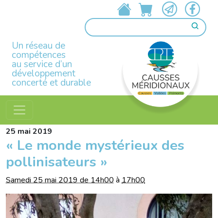
Un réseau de
compétences
au service d’un
développement
concerté et durable
25
mai
2019
« Le monde mystérieux des
pollinisateurs »
Samedi 25 mai 2019 de 14h00
à
17h00