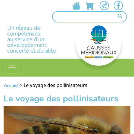
Un réseau de
compétences
au service d’un
développement
concerté et durable
>
Le voyage des pollinisateurs
Accueil
Le voyage des pollinisateurs