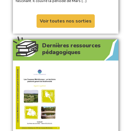
fascinant. Il couvre la période de Mars (…)
Voir toutes nos sorties
Dernières ressources
pédagogiques