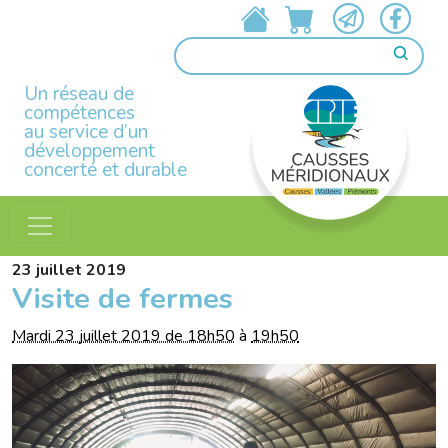
Un réseau de
compétences
au service d’un
développement
concerté et durable
23
juillet
2019
Visite de fermes
Mardi 23 juillet 2019 de 18h50
à
19h50