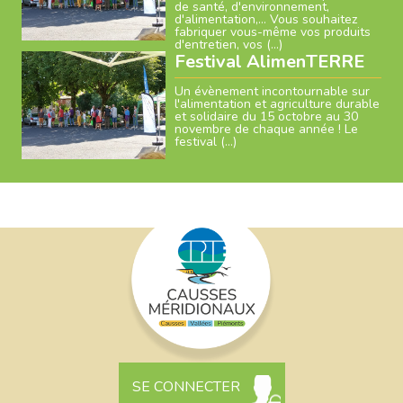
de santé, d'environnement,
d'alimentation,… Vous souhaitez
fabriquer vous-même vos produits
d'entretien, vos (…)
Festival AlimenTERRE
Un évènement incontournable sur
l'alimentation et agriculture durable
et solidaire du 15 octobre au 30
novembre de chaque année ! Le
festival (…)
SE CONNECTER