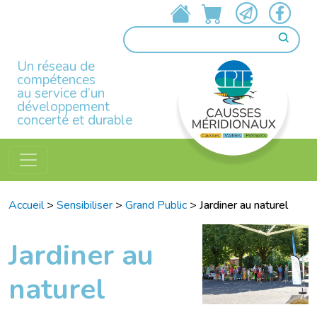
Un réseau de
compétences
au service d’un
développement
concerté et durable
Accueil
>
Sensibiliser
>
Grand Public
>
Jardiner au naturel
Jardiner au
naturel