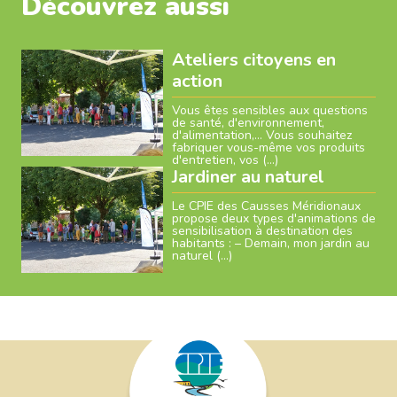
Découvrez aussi
Ateliers citoyens en
action
Vous êtes sensibles aux questions
de santé, d'environnement,
d'alimentation,… Vous souhaitez
fabriquer vous-même vos produits
d'entretien, vos (…)
Jardiner au naturel
Le CPIE des Causses Méridionaux
propose deux types d'animations de
sensibilisation à destination des
habitants : – Demain, mon jardin au
naturel (…)