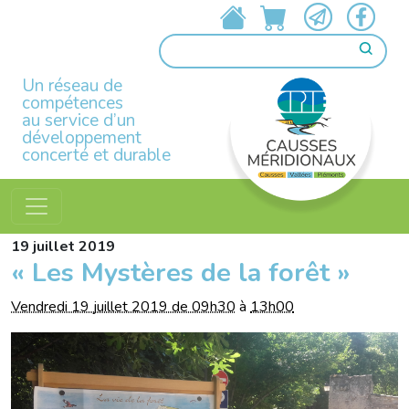
Un réseau de
compétences
au service d’un
développement
concerté et durable
19
juillet
2019
« Les Mystères de la forêt »
Vendredi 19 juillet 2019 de 09h30
à
13h00