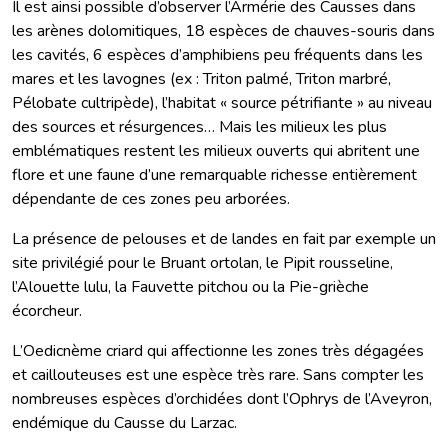
Il est ainsi possible d’observer l’Armérie des Causses dans
les arènes dolomitiques, 18 espèces de chauves-souris dans
les cavités, 6 espèces d’amphibiens peu fréquents dans les
mares et les lavognes (ex : Triton palmé, Triton marbré,
Pélobate cultripède), l’habitat « source pétrifiante » au niveau
des sources et résurgences… Mais les milieux les plus
emblématiques restent les milieux ouverts qui abritent une
flore et une faune d’une remarquable richesse entièrement
dépendante de ces zones peu arborées.
La présence de pelouses et de landes en fait par exemple un
site privilégié pour le Bruant ortolan, le Pipit rousseline,
l’Alouette lulu, la Fauvette pitchou ou la Pie-grièche
écorcheur.
L’Oedicnème criard qui affectionne les zones très dégagées
et caillouteuses est une espèce très rare. Sans compter les
nombreuses espèces d’orchidées dont l’Ophrys de l’Aveyron,
endémique du Causse du Larzac.