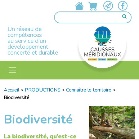
Un réseau de
compétences
au service d’un
développement
concerté et durable
Accueil
>
PRODUCTIONS
>
Connaître le territoire
>
Biodiversité
Biodiversité
La biodiversité, qu’est-ce