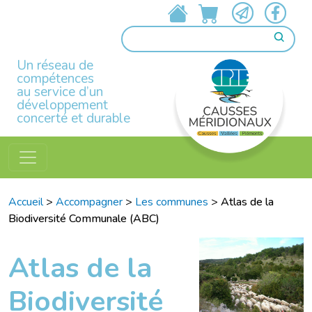
Un réseau de
compétences
au service d’un
développement
concerté et durable
Accueil
>
Accompagner
>
Les communes
>
Atlas de la
Biodiversité Communale (ABC)
Atlas de la
Biodiversité