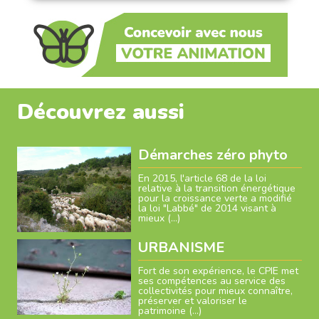
Découvrez aussi
Démarches zéro phyto
En 2015, l'article 68 de la loi
relative à la transition énergétique
pour la croissance verte a modifié
la loi "Labbé" de 2014 visant à
mieux (…)
URBANISME
Fort de son expérience, le CPIE met
ses compétences au service des
collectivités pour mieux connaître,
préserver et valoriser le
patrimoine (…)