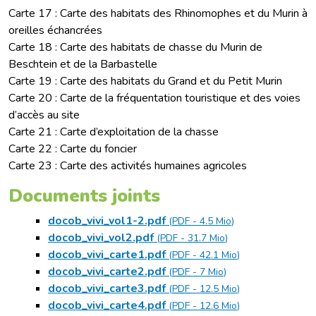
Carte 17 : Carte des habitats des Rhinomophes et du Murin à
oreilles échancrées
Carte 18 : Carte des habitats de chasse du Murin de
Beschtein et de la Barbastelle
Carte 19 : Carte des habitats du Grand et du Petit Murin
Carte 20 : Carte de la fréquentation touristique et des voies
d’accès au site
Carte 21 : Carte d’exploitation de la chasse
Carte 22 : Carte du foncier
Carte 23 : Carte des activités humaines agricoles
Documents joints
docob_vivi_vol1-2.pdf
(
PDF
-
4.5 Mio
)
docob_vivi_vol2.pdf
(
PDF
-
31.7 Mio
)
docob_vivi_carte1.pdf
(
PDF
-
42.1 Mio
)
docob_vivi_carte2.pdf
(
PDF
-
7 Mio
)
docob_vivi_carte3.pdf
(
PDF
-
12.5 Mio
)
docob_vivi_carte4.pdf
(
PDF
-
12.6 Mio
)